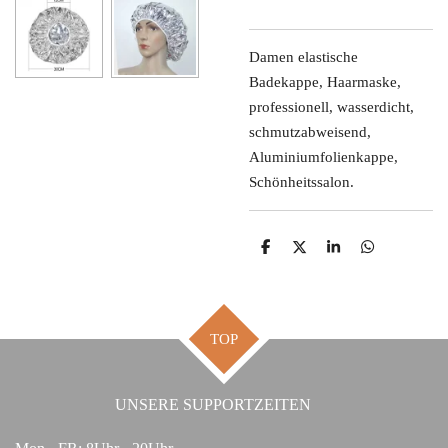
Damen elastische
Badekappe, Haarmaske,
professionell, wasserdicht,
schmutzabweisend,
Aluminiumfolienkappe,
Schönheitssalon.
T
T
T
T
e
e
e
e
i
i
i
i
l
l
l
l
e
e
e
e
n
n
n
n
TOP
UNSERE SUPPORTZEITEN