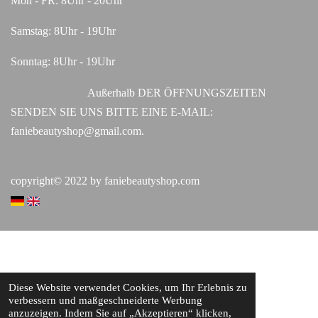
Mon - FR: 8Uhr - 20Uhr
Samstag: 8Uhr - 19Uhr
Sonntag: 8Uhr - 19Uhr
Außerhalb DER ÖFFNUNGSZEITEN
SENDEN SIE UNS BITTE EINE E-MAIL:
faniebeautyshop@gmail.com.
copyright© 2022 by faniebeautyshop.com
Diese Website verwendet Cookies, um Ihr Erlebnis zu
verbessern und maßgeschneiderte Werbung
anzuzeigen. Indem Sie auf „Akzeptieren“ klicken,